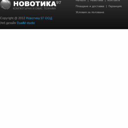
Начало
|
Новотика
|
Контакти
Плащане и доставка
|
Гаранция
КОМПЮТЪРНА И ОФИС ТЕХНИКА
Условия за ползване
Copyright @ 2012
Новотика 97 ООД
Уеб дизайн
DualM studio