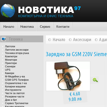
КОМПЮТЪРНА И ОФИС ТЕХНИКА
Начало
Новотика
Сервиз
Контакти
Техника
Начало
Аксесоари
Ада
Лаптопи
Лаптопи аксесоари
Зарядно за GSM 220V Siemen
Техника втора ръка
Компютри
Монитори
Принтери
Скенери
UPS
Камери
М-Медийни у-ва
GSM GPS Телефон
Охранителна т-ка
Копирни машини
Инструменти
€ 4.60
Части за лаптоп
Резервни части
9.00 лв
Дом и бит
Сервиз Тротинетки
Касови апарати