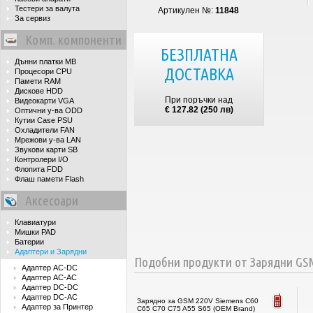
Тестери за валута
Артикулен №:
11848
За сервиз
Комп. компоненти
БЕЗПЛАТНА
Дънни платки MB
ДОСТАВКА
Процесори CPU
Памети RAM
Дискове HDD
При поръчки над
Видеокарти VGA
€ 127.82 (250 лв)
Оптични у-ва ODD
Кутии Case PSU
Охладители FAN
Мрежови у-ва LAN
Звукови карти SB
Контролери I/O
Флопита FDD
Флаш памети Flash
Аксесоари
Клавиатури
Мишки PAD
Батерии
Адаптери и Зарядни
Подобни продукти от Зарядни GSM
Адаптер AC-DC
Адаптер AC-AC
Адаптер DC-DC
Адаптер DC-AC
Зарядно за GSM 220V Siemens C60
Адаптер за Принтер
C65 C70 C75 A55 S65 (OEM Brand)