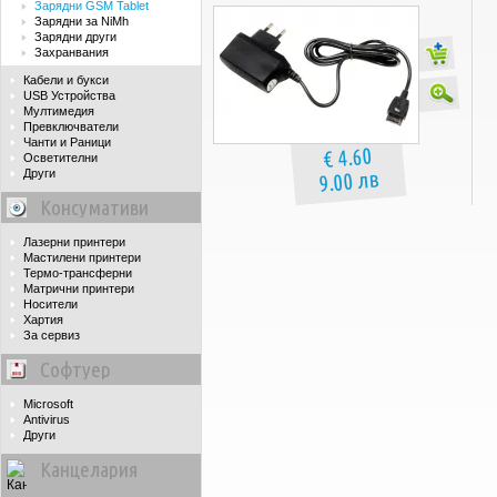
Зарядни GSM Tablet
Зарядни за NiMh
Зарядни други
Захранвания
Кабели и букси
USB Устройства
Мултимедия
Превключватели
Чанти и Раници
€ 4.60
Осветителни
9.00 лв
Други
Консумативи
Лазерни принтери
Мастилени принтери
Термо-трансферни
Матрични принтери
Носители
Хартия
За сервиз
Софтуер
Microsoft
Antivirus
Други
Канцелария