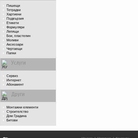
Пишещи
Тетрадки
Хартиени
Подвързия
Етикети
Формуляри
Лепящи
Бои, пластелин
Моливи
Аксесоари
Чертаещи
Папки
Услуги
Сервиз
Интернет
Абонамент
Други
Монтажни елементи
Строителство
Дом Градина
Битови