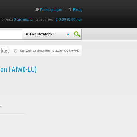
Регистрация
|
Вход
покупки
0 артикула
на стойност
€ 0.00 (0.00 лв)
Всички категории
blet
Зарядно за Smartphone 220V QC4.0+PD 30W Type-C (Vention FAIW0-EU)
ion FAIW0-EU)