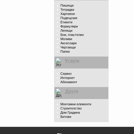
Пишещи
Тетрадки
Хартиени
Подвързия
Етикети
Формуляри
Лепящи
Бои, пластелин
Моливи
Аксесоари
Чертаещи
Папки
Услуги
Сервиз
Интернет
Абонамент
Други
Монтажни елементи
Строителство
Дом Градина
Битови