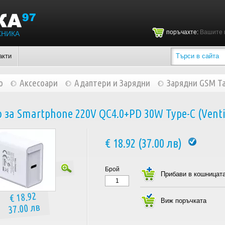
поръчахте:
Вашите 
ХНИКА
акти
о
Аксесоари
Адаптери и Зарядни
Зарядни GSM Ta
 за Smartphone 220V QC4.0+PD 30W Type-C (Vent
€ 18.92 (37.00 лв)
Брой
€ 18.92
37.00 лв