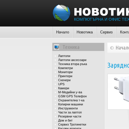
КОМПЮТЪРНА И ОФИС ТЕ
Начало
Новотика
Сервиз
Конт
Техника
Начал
Лаптопи
Лаптопи аксесоари
Зарядно
Техника втора ръка
Компютри
Монитори
Принтери
Скенери
UPS
Камери
М-Медийни у-ва
GSM GPS Телефон
Охранителна т-ка
Копирни машини
Инструменти
Части за лаптоп
Резервни части
Дом и бит
Сервиз Тротинетки
Касови апарати