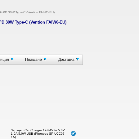
+PD 30W Type-C (Vention FAIW0-EU)
D 30W Type-C (Vention FAIW0-EU)
D
анция
Плащане
Доставка
A / 12 V - 2.5 A
BC1.2/Apple 2.4A
Зарядно Car Charger 12-24V to 5.0V
1.0A 5.0W USB (Phontres SP-UCC07
1A)