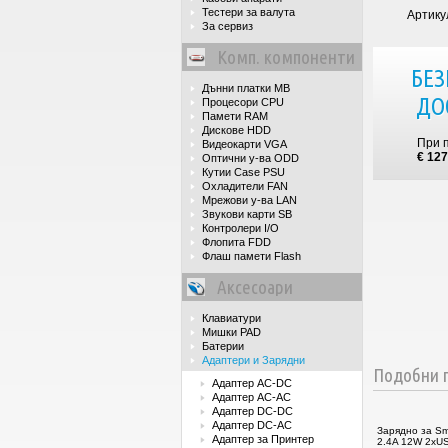
Тестери за валута
Артику
За сервиз
Комп. компоненти
БЕЗ
Дънни платки MB
ДО
Процесори CPU
Памети RAM
Дискове HDD
При 
Видеокарти VGA
€ 127
Оптични у-ва ODD
Кутии Case PSU
Охладители FAN
Мрежови у-ва LAN
Звукови карти SB
Контролери I/O
Флопита FDD
Флаш памети Flash
Аксесоари
Клавиатури
Мишки PAD
Батерии
Адаптери и Зарядни
Подобни п
Адаптер AC-DC
Адаптер AC-AC
Адаптер DC-DC
Адаптер DC-AC
Зарядно за Sm
Адаптер за Принтер
2.4A 12W 2xUS