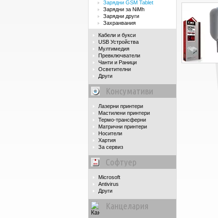
Зарядни GSM Tablet
Зарядни за NiMh
Зарядни други
Захранвания
Кабели и букси
USB Устройства
Мултимедия
Превключватели
Чанти и Раници
Осветителни
Други
Консумативи
Лазерни принтери
Мастилени принтери
Термо-трансферни
Матрични принтери
Носители
Хартия
За сервиз
Софтуер
Microsoft
Antivirus
Други
Канцелария