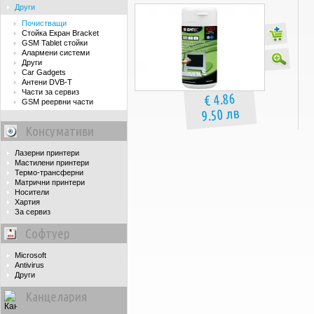
Други
Почиствaщи
Стойка Екран Bracket
GSM Tablet стойки
Алармени системи
Други
Car Gadgets
Антени DVB-T
Части за сервиз
€ 4.86
GSM реервни части
9.50 лв
Консумативи
Лазерни принтери
Мастилени принтери
Термо-трансферни
Матрични принтери
Носители
Хартия
За сервиз
Софтуер
Microsoft
Antivirus
Други
Канцелария