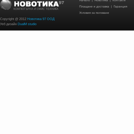
Начало
|
Новотика
|
Контакти
Плащане и доставка
|
Гаранция
КОМПЮТЪРНА И ОФИС ТЕХНИКА
Условия за ползване
Copyright @ 2012
Новотика 97 ООД
Уеб дизайн
DualM studio