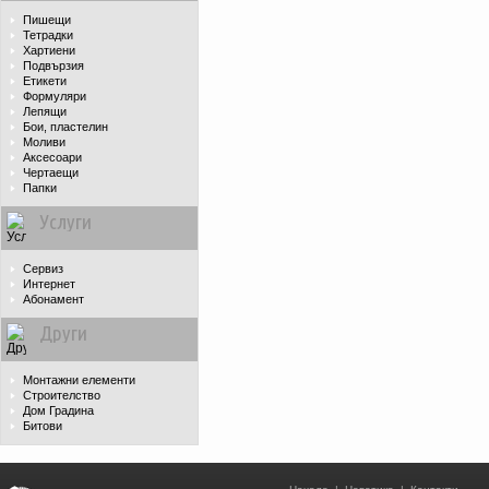
Пишещи
Тетрадки
Хартиени
Подвързия
Етикети
Формуляри
Лепящи
Бои, пластелин
Моливи
Аксесоари
Чертаещи
Папки
Услуги
Сервиз
Интернет
Абонамент
Други
Монтажни елементи
Строителство
Дом Градина
Битови