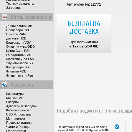
Тестери за валута
Артикулен №:
12771
За сервиз
Комп. компоненти
БЕЗПЛАТНА
Дънни платки MB
ДОСТАВКА
Процесори CPU
Памети RAM
Дискове HDD
При поръчки над
Видеокарти VGA
€ 127.82 (250 лв)
Оптични у-ва ODD
Кутии Case PSU
Охладители FAN
Мрежови у-ва LAN
Звукови карти SB
Контролери I/O
Флопита FDD
Флаш памети Flash
Аксесоари
Клавиатури
Мишки PAD
Батерии
Адаптери и Зарядни
Подобни продукти от Почиствaщ
Кабели и букси
USB Устройства
Мултимедия
Превключватели
Чанти и Раници
Почистващи кърпи за LCD cleaning
wipes (ЕМТЕС BOX 100pcs) оп 100бр
Осветителни