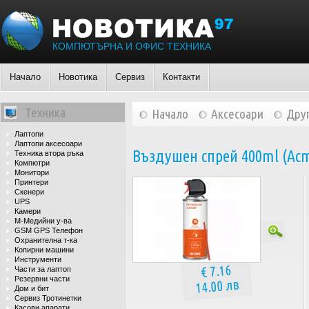
КОМПЮТЪРНА И ОФИС ТЕХНИКА
Начало
Новотика
Сервиз
Контакти
Техника
Начало
Аксесоари
Дру
Лаптопи
Лаптопи аксесоари
Въздушен спрей 400ml (Acme
Техника втора ръка
Компютри
Монитори
Принтери
Скенери
UPS
Камери
М-Медийни у-ва
GSM GPS Телефон
Охранителна т-ка
Копирни машини
Инструменти
€ 7.16
Части за лаптоп
Резервни части
14.00 лв
Дом и бит
Сервиз Тротинетки
Касови апарати