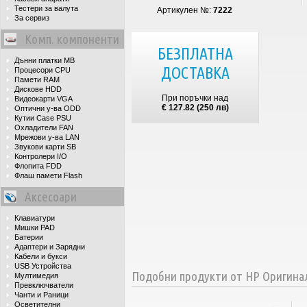
Тестери за валута
Артикулен №:
7222
За сервиз
Комп. компоненти
БЕЗПЛАТНА
Дънни платки MB
ДОСТАВКА
Процесори CPU
Памети RAM
Дискове HDD
При поръчки над
Видеокарти VGA
€ 127.82 (250 лв)
Оптични у-ва ODD
Кутии Case PSU
Охладители FAN
Мрежови у-ва LAN
Звукови карти SB
Контролери I/O
Флопита FDD
Флаш памети Flash
Аксесоари
Клавиатури
Мишки PAD
Батерии
Адаптери и Зарядни
Кабели и букси
USB Устройства
Подобни продукти от HP Оригина
Мултимедия
Превключватели
Чанти и Раници
Осветителни