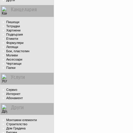
Други
Канцелария
Пишещи
Тетрадки
Хартиени
Подвързия
Етикети
Формуляри
Лепящи
Бои, пластелин
Моливи
Аксесоари
Чертаещи
Папки
Услуги
Сервиз
Интернет
Абонамент
Други
Монтажни елементи
Строителство
Дом Градина
Битови