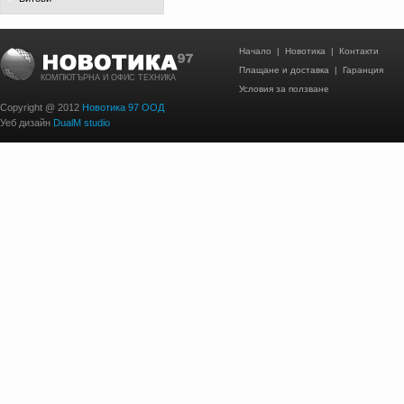
Начало
|
Новотика
|
Контакти
Плащане и доставка
|
Гаранция
КОМПЮТЪРНА И ОФИС ТЕХНИКА
Условия за ползване
Copyright @ 2012
Новотика 97 ООД
Уеб дизайн
DualM studio