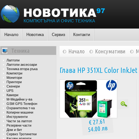
КОМПЮТЪРНА И ОФИС ТЕХНИКА
Начало
Новотика
Сервиз
Контакти
Техника
Начало
Консумативи
М
Лаптопи
Лаптопи аксесоари
Глава HP 351XL Color InkJet
Техника втора ръка
Компютри
Монитори
Принтери
Скенери
UPS
Камери
М-Медийни у-ва
GSM GPS Телефон
Охранителна т-ка
Копирни машини
Инструменти
€ 27.61
Части за лаптоп
Резервни части
54.00 лв
Дом и бит
Сервиз Тротинетки
Касови апарати