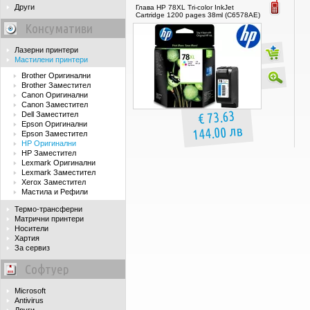
Други
Глава HP 78XL Tri-color InkJet
Cartridge 1200 pages 38ml (C6578AE)
Консумативи
Лазерни принтери
Мастилени принтери
Brother Оригинални
Brother Заместител
Canon Оригинални
Canon Заместител
€ 73.63
Dell Заместител
Epson Оригинални
144.00 лв
Epson Заместител
HP Оригинални
HP Заместител
Lexmark Оригинални
Lexmark Заместител
Xerox Заместител
Мастила и Рефили
Термо-трансферни
Матрични принтери
Носители
Хартия
За сервиз
Софтуер
Microsoft
Antivirus