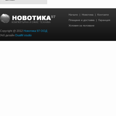
Начало
|
Новотика
|
Контакти
Плащане и доставка
|
Гаранция
КОМПЮТЪРНА И ОФИС ТЕХНИКА
Условия за ползване
Copyright @ 2012
Новотика 97 ООД
Уеб дизайн
DualM studio