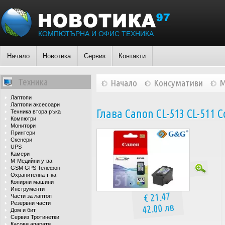
КОМПЮТЪРНА И ОФИС ТЕХНИКА
Начало
Новотика
Сервиз
Контакти
Техника
Начало
Консумативи
М
Лаптопи
Лаптопи аксесоари
Глава Canon CL-513 CL-511 C
Техника втора ръка
Компютри
Монитори
Принтери
Скенери
UPS
Камери
М-Медийни у-ва
GSM GPS Телефон
Охранителна т-ка
Копирни машини
Инструменти
€ 21.47
Части за лаптоп
Резервни части
42.00 лв
Дом и бит
Сервиз Тротинетки
Касови апарати