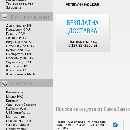
Тестери за валута
Артикулен №:
11168
За сервиз
Комп. компоненти
БЕЗПЛАТНА
Дънни платки MB
ДОСТАВКА
Процесори CPU
Памети RAM
Дискове HDD
При поръчки над
Видеокарти VGA
€ 127.82 (250 лв)
Оптични у-ва ODD
Кутии Case PSU
Охладители FAN
Мрежови у-ва LAN
Звукови карти SB
Контролери I/O
Флопита FDD
Флаш памети Flash
Аксесоари
Клавиатури
Мишки PAD
Батерии
Адаптери и Зарядни
Подобни продукти от Canon Заме
Кабели и букси
USB Устройства
Мултимедия
Превключватели
Патрон Canon BCI-6PM P Magenta
Чанти и Раници
Tank 15ml 270p (G&G ECO BJC6000
IP3000)
Осветителни