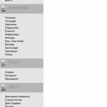
Други
Канцелария
Пишещи
Тетрадки
Хартиени
Подвързия
Етикети
Формуляри
Лепящи
Бои, пластелин
Моливи
Аксесоари
Чертаещи
Папки
Услуги
Сервиз
Интернет
Абонамент
Други
Монтажни елементи
Строителство
Дом Градина
Битови