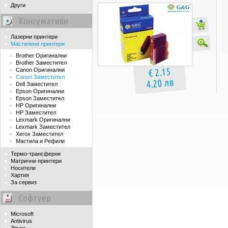
Други
Консумативи
Лазерни принтери
Мастилени принтери
Brother Оригинални
Brother Заместител
€ 2.15
Canon Оригинални
Canon Заместител
4.20 лв
Dell Заместител
Epson Оригинални
Epson Заместител
HP Оригинални
HP Заместител
Lexmark Оригинални
Lexmark Заместител
Xerox Заместител
Мастила и Рефили
Термо-трансферни
Матрични принтери
Носители
Хартия
За сервиз
Софтуер
Microsoft
Antivirus