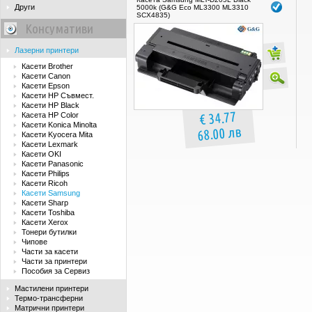
Други
5000k (G&G Eco ML3300 ML3310
SCX4835)
Консумативи
Лазерни принтери
Касети Brother
Касети Canon
Касети Epson
Касети HP Съвмест.
Касети HP Black
€ 34.77
Касета HP Color
Касети Konica Minolta
68.00 лв
Касети Kyocera Mita
Касети Lexmark
Касети OKI
Касети Panasonic
Касети Philips
Касети Ricoh
Касети Samsung
Касети Sharp
Касети Toshiba
Касети Xerox
Тонери бутилки
Чипове
Части за касети
Части за принтери
Пособия за Сервиз
Мастилени принтери
Термо-трансферни
Матрични принтери