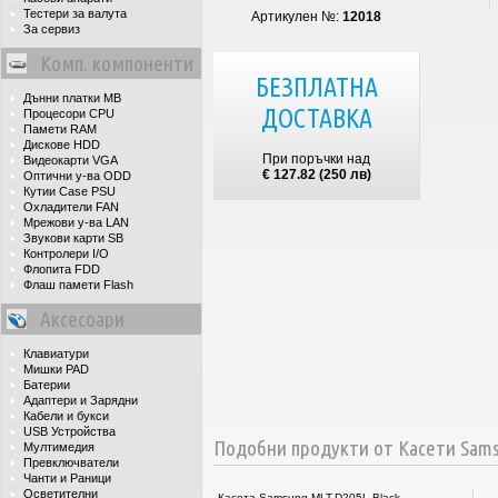
Тестери за валута
Артикулен №:
12018
За сервиз
Комп. компоненти
БЕЗПЛАТНА
Дънни платки MB
ДОСТАВКА
Процесори CPU
Памети RAM
Дискове HDD
При поръчки над
Видеокарти VGA
€ 127.82 (250 лв)
Оптични у-ва ODD
Кутии Case PSU
Охладители FAN
Мрежови у-ва LAN
Звукови карти SB
Контролери I/O
Флопита FDD
Флаш памети Flash
Аксесоари
Клавиатури
Мишки PAD
Батерии
Адаптери и Зарядни
Кабели и букси
USB Устройства
Подобни продукти от Касети Sam
Мултимедия
Превключватели
Чанти и Раници
Осветителни
Касета Samsung MLT-D205L Black