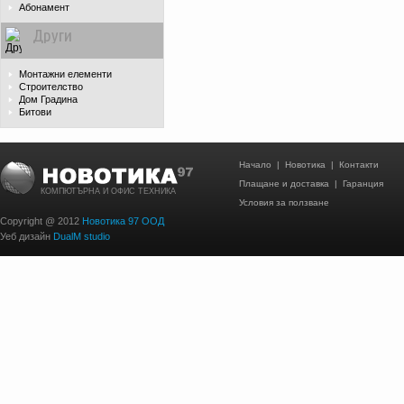
Абонамент
Други
Монтажни елементи
Строителство
Дом Градина
Битови
Начало
|
Новотика
|
Контакти
Плащане и доставка
|
Гаранция
КОМПЮТЪРНА И ОФИС ТЕХНИКА
Условия за ползване
Copyright @ 2012
Новотика 97 ООД
Уеб дизайн
DualM studio