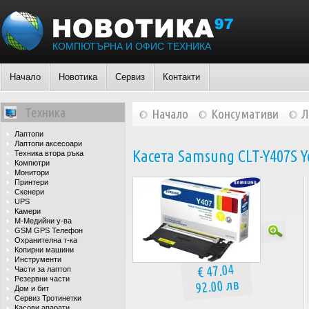
КОМПЮТЪРНА И ОФИС ТЕХНИКА
Начало
Новотика
Сервиз
Контакти
Техника
Начало
Консумативи
Л
Лаптопи
Лаптопи аксесоари
Касета Samsung CLT-Y407S Y
Техника втора ръка
Компютри
Монитори
Принтери
Скенери
UPS
Камери
М-Медийни у-ва
GSM GPS Телефон
Охранителна т-ка
Копирни машини
Инструменти
€ 47.04
Части за лаптоп
Резервни части
92.00 лв
Дом и бит
Сервиз Тротинетки
Касови апарати