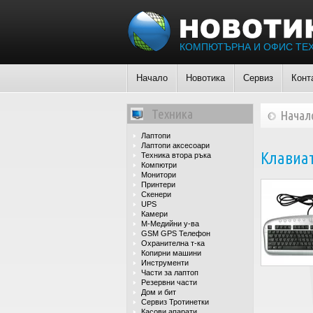
КОМПЮТЪРНА И ОФИС ТЕ
Начало
Новотика
Сервиз
Конт
Техника
Начал
Лаптопи
Лаптопи аксесоари
Клавиат
Техника втора ръка
Компютри
Монитори
Принтери
Скенери
UPS
Камери
М-Медийни у-ва
GSM GPS Телефон
Охранителна т-ка
Копирни машини
Инструменти
Части за лаптоп
Резервни части
Дом и бит
Сервиз Тротинетки
Касови апарати