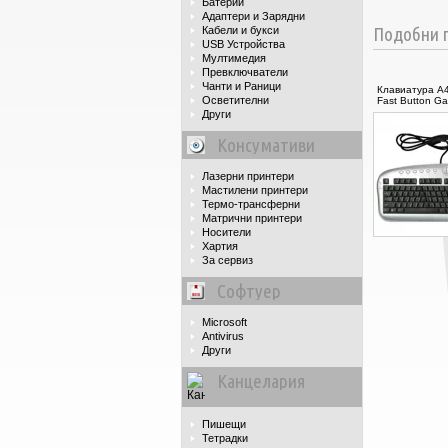
Батерии
Адаптери и Зарядни
Подобни п
Кабели и букси
USB Устройства
Мултимедия
Превключватели
Чанти и Раници
Клавиатура A4
Осветителни
Fast Button G
Други
Консумативи
Лазерни принтери
Мастилени принтери
Термо-трансферни
Матрични принтери
Носители
Хартия
За сервиз
Софтуер
Microsoft
Antivirus
Други
Канцелария
Пишещи
Тетрадки