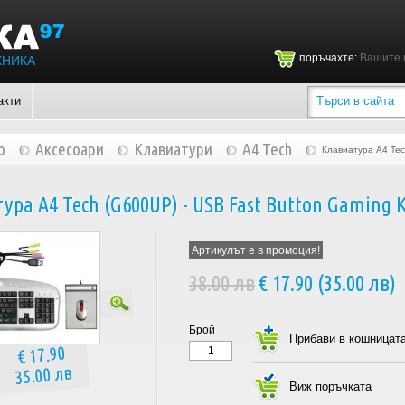
поръчахте:
Вашите 
ХНИКА
акти
о
Аксесоари
Клавиатури
A4 Tech
Клавиатура A4 Tec
ура A4 Tech (G600UP) - USB Fast Button Gaming K
Артикулът е в промоция!
38.00 лв
€ 17.90 (35.00 лв)
Брой
€ 17.90
35.00 лв