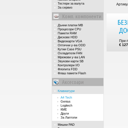
Тестери за валута
Артику
За сервиз
Комп. компоненти
БЕЗ
Дънни платки MB
ДО
Процесори CPU
Памети RAM
Дискове HDD
При 
Видеокарти VGA
€ 127
Оптични у-ва ODD
Кутии Case PSU
Охладители FAN
Мрежови у-ва LAN
Звукови карти SB
Контролери I/O
Флопита FDD
Флаш памети Flash
Аксесоари
Клавиатури
A4 Tech
Genius
Logitech
КМЕ
Други
За Лаптопи
Мишки PAD