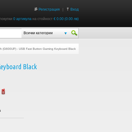
Регистрация
|
Вход
покупки
0 артикула
на стойност
€ 0.00 (0.00 лв)
Всички категории
h (G600UP) - USB Fast Button Gaming Keyboard Black
eyboard Black