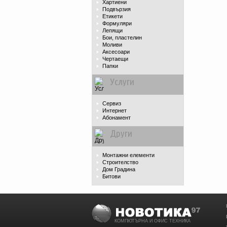
Хартиени
Подвързия
Етикети
Формуляри
Лепящи
Бои, пластелин
Моливи
Аксесоари
Чертаещи
Папки
Услуги
Сервиз
Интернет
Абонамент
Други
Монтажни елементи
Строителство
Дом Градина
Битови
КОМПЮТЪРНА И ОФИС ТЕХНИКА