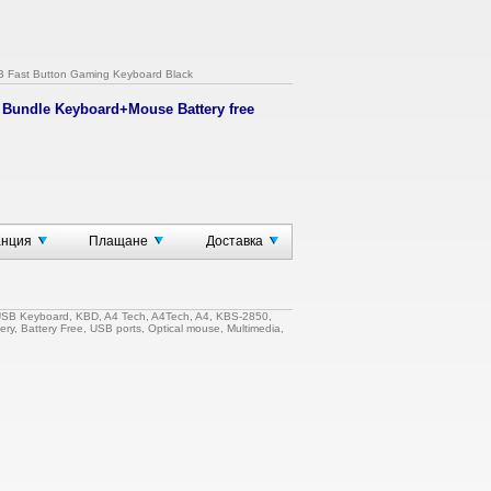
 Fast Button Gaming Keyboard Black
 Bundle Keyboard+Mouse Battery free
анция
Плащане
Доставка
2003(x64) and VISTA.
SB Keyboard
,
KBD
,
A4 Tech
,
A4Tech
,
A4
,
KBS-2850
,
ery
,
Battery Free
,
USB ports
,
Optical mouse
,
Multimedia
,
s. I've seen it all and
nology. I must admit I am very
 (model KB(S)-2850). This is the
hing to get on with the job of
ut hassels. The reduced cabling is
ery free mouse is responsive and
 Power Inductively and Powered on the