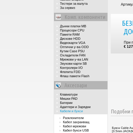
Тестери за валута
Артику
За сервиз
Комп. компоненти
БЕЗ
Дънни платки MB
ДО
Процесори CPU
Памети RAM
Дискове HDD
При 
Видеокарти VGA
€ 127
Оптични у-ва ODD
Кутии Case PSU
Охладители FAN
Мрежови у-ва LAN
Звукови карти SB
Контролери I/O
Флопита FDD
Флаш памети Flash
Аксесоари
Клавиатури
Мишки PAD
Батерии
Адаптери и Зарядни
Подобни п
Кабели и букси
Разклонители
Кабел захранващ
Кабел мрежови
Букса Cable Au
Кабел букси USB
[3.5mm JACK(M)