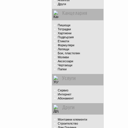
Antivirus
Други
Канцелария
Пишещи
Тетрадки
Хартиени
Подвързия
Етикети
Формуляри
Лепящи
Бои, пластелин
Моливи
Аксесоари
Чертаещи
Папки
Услуги
Сервиз
Интернет
Абонамент
Други
Монтажни елементи
Строителство
Дом Градина