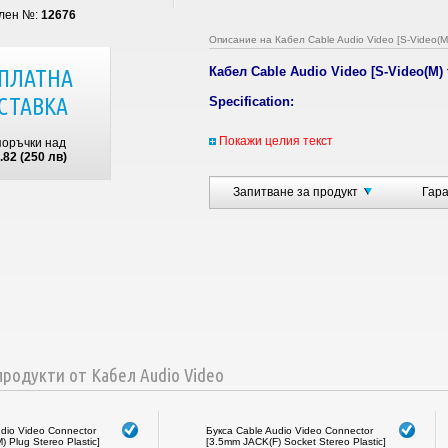
лен №:
12676
Описание на Кабел Cable Audio Video [S-Video(M) 
Кабел Cable Audio Video [S-Video(M) 
ПЛАТНА
СТАВКА
Specification:
Category:
Cable Audio Video
Покажи целия текст
поръчки над
Type:
Cable-512 Quality
.82 (250 лв)
Connectors:
S-Video Male 4pin to S-Vide
Short Description:
Cable S-Video Male
Lenght:
2 m
Запитване за продукт
Гар
Weight:
0.1 ( kg )
Color:
Black
родукти от Кабел Audio Video
dio Video Connector
Букса Cable Audio Video Connector
 Plug Stereo Plastic]
[3.5mm JACK(F) Socket Stereo Plastic]