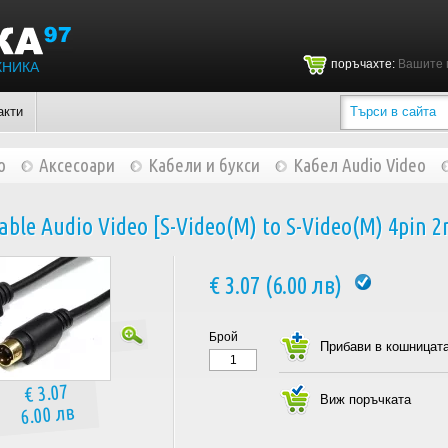
поръчахте:
Вашите 
ХНИКА
акти
о
Аксесоари
Кабели и букси
Кабел Audio Video
ble Audio Video [S-Video(M) to S-Video(M) 4pin 2
€ 3.07 (6.00 лв)
Брой
€ 3.07
6.00 лв