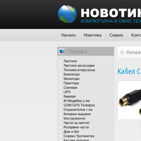
КОМПЮТЪРНА И ОФИС ТЕ
Начало
Новотика
Сервиз
Конт
Техника
Начал
Лаптопи
Лаптопи аксесоари
Кабел Ca
Техника втора ръка
Компютри
Монитори
Принтери
Скенери
UPS
Камери
М-Медийни у-ва
GSM GPS Телефон
Охранителна т-ка
Копирни машини
Инструменти
Части за лаптоп
Резервни части
Дом и бит
Сервиз Тротинетки
Касови апарати