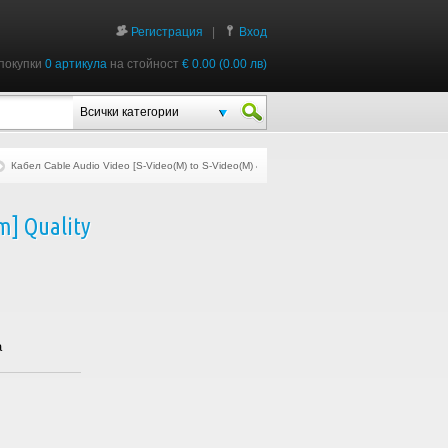
Регистрация
|
Вход
покупки
0 артикула
на стойност
€ 0.00 (0.00 лв)
Всички категории
Кабел Cable Audio Video [S-Video(M) to S-Video(M) 4pin 2m] Quality
m] Quality