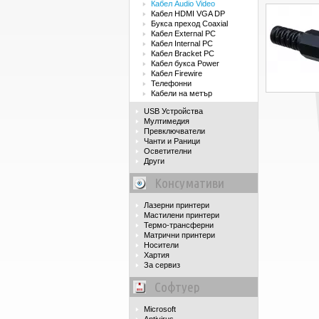
Кабел Audio Video
Кабел HDMI VGA DP
Букса преход Coaxial
Кабел External PC
Кабел Internal PC
Кабел Bracket PC
Кабел букса Power
Кабел Firewire
Телефонни
Кабели на метър
USB Устройства
Мултимедия
Превключватели
Чанти и Раници
Осветителни
Други
Консумативи
Лазерни принтери
Мастилени принтери
Термо-трансферни
Матрични принтери
Носители
Хартия
За сервиз
Софтуер
Microsoft