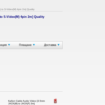
to S-Video(M) 4pin 2m] Quality
to S-Video(M) 4pin 2m] Quality
o Male 4pin Plastic
анция
Плащане
Доставка
Кабел Cable Audio Video [3.5mm
JACK(M) to JACK(F) 3m]