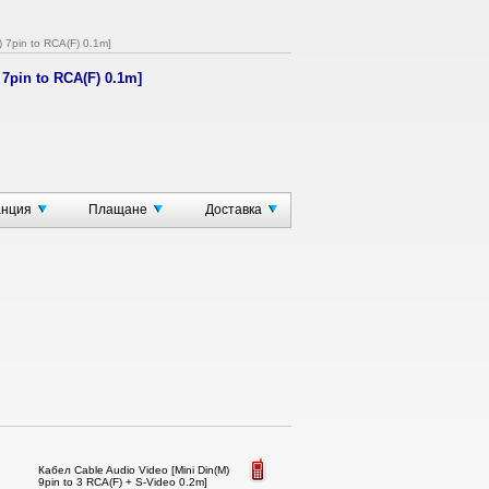
 7pin to RCA(F) 0.1m]
 7pin to RCA(F) 0.1m]
o Composite RCA Female
to Composite Video
анция
Плащане
Доставка
Кабел Cable Audio Video [Mini Din(M)
9pin to 3 RCA(F) + S-Video 0.2m]