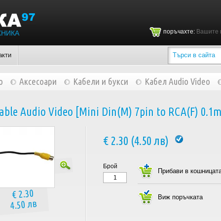
поръчахте:
Вашите 
ХНИКА
акти
о
Аксесоари
Кабели и букси
Кабел Audio Video
ble Audio Video [Mini Din(M) 7pin to RCA(F) 0.1m
€ 2.30 (4.50 лв)
Брой
€ 2.30
4.50 лв