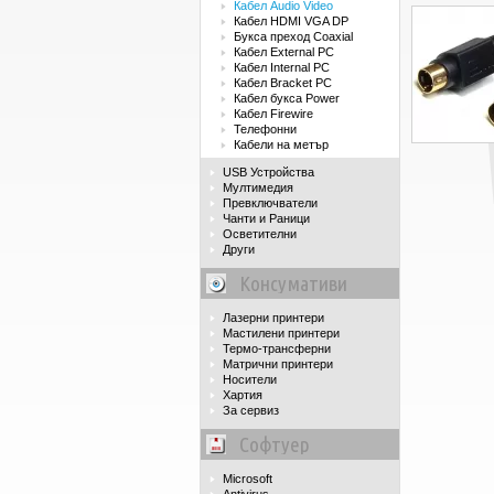
Кабел Audio Video
Кабел HDMI VGA DP
Букса преход Coaxial
Кабел External PC
Кабел Internal PC
Кабел Bracket PC
Кабел букса Power
Кабел Firewire
Телефонни
Кабели на метър
USB Устройства
Мултимедия
Превключватели
Чанти и Раници
Осветителни
Други
Консумативи
Лазерни принтери
Мастилени принтери
Термо-трансферни
Матрични принтери
Носители
Хартия
За сервиз
Софтуер
Microsoft