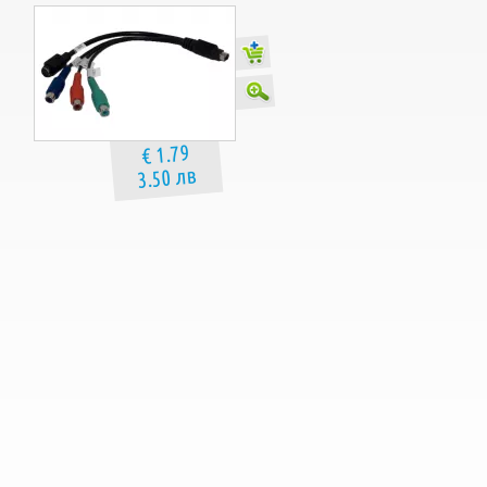
€ 1.79
3.50 лв