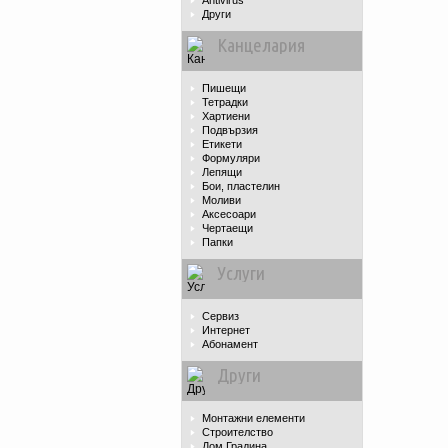
Antivirus
Други
Канцелария
Пишещи
Тетрадки
Хартиени
Подвързия
Етикети
Формуляри
Лепящи
Бои, пластелин
Моливи
Аксесоари
Чертаещи
Папки
Услуги
Сервиз
Интернет
Абонамент
Други
Монтажни елементи
Строителство
Дом Градина