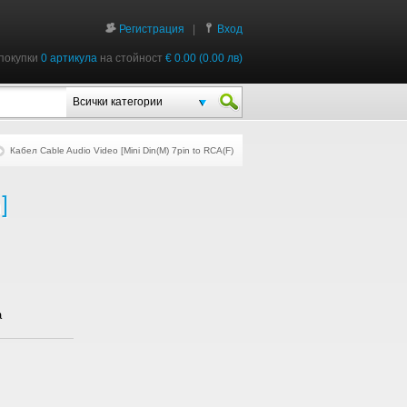
Регистрация
|
Вход
покупки
0 артикула
на стойност
€ 0.00 (0.00 лв)
Всички категории
Кабел Cable Audio Video [Mini Din(M) 7pin to RCA(F) 0.1m]
]