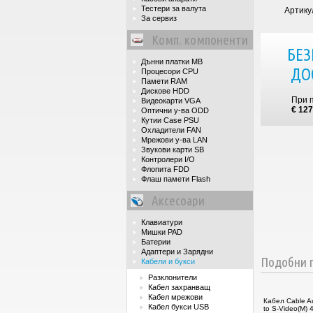
Тестери за валута
Артику
За сервиз
Комп. компоненти
БЕЗ
Дънни платки MB
ДО
Процесори CPU
Памети RAM
Дискове HDD
При 
Видеокарти VGA
€ 127
Оптични у-ва ODD
Кутии Case PSU
Охладители FAN
Мрежови у-ва LAN
Звукови карти SB
Контролери I/O
Флопита FDD
Флаш памети Flash
Аксесоари
Клавиатури
Мишки PAD
Батерии
Адаптери и Зарядни
Подобни п
Кабели и букси
Разклонители
Кабел захранващ
Кабел мрежови
Кабел Cable Au
Кабел букси USB
to S-Video(M) 4