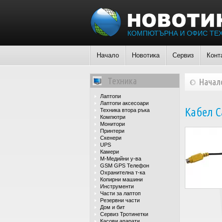
КОМПЮТЪРНА И ОФИС ТЕ
Начало
Новотика
Сервиз
Конт
Техника
Начал
Лаптопи
Лаптопи аксесоари
Кабел Ca
Техника втора ръка
Компютри
Монитори
Принтери
Скенери
UPS
Камери
М-Медийни у-ва
GSM GPS Телефон
Охранителна т-ка
Копирни машини
Инструменти
Части за лаптоп
Резервни части
Дом и бит
Сервиз Тротинетки
Касови апарати