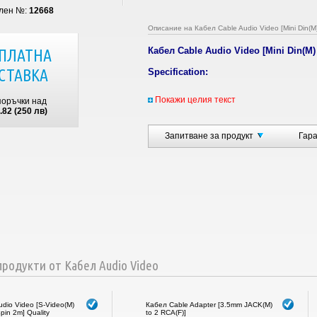
лен №:
12668
Описание на Кабел Cable Audio Video [Mini Din(M)
Кабел Cable Audio Video [Mini Din(M)
ПЛАТНА
СТАВКА
Specification:
Category:
Cable Audio Video
Покажи целия текст
поръчки над
Type:
Cable 14-010200072
.82 (250 лв)
Connectors:
ATI 7-pin mini-DIN Male t
Short Description:
Cable ATI mini-DIN 
Lenght:
0.1 m
Запитване за продукт
Гар
Weight:
0.01 ( kg )
Color:
Black
родукти от Кабел Audio Video
dio Video [S-Video(M)
Кабел Cable Adapter [3.5mm JACK(M)
pin 2m] Quality
to 2 RCA(F)]